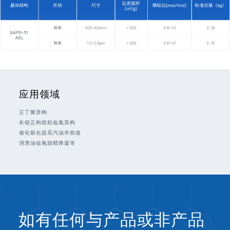
应用领域
正丁烯异构
长链正构烷烃临氢异构
催化裂化提高汽油辛烷值
润滑油临氢脱蜡降凝等
如有任何与产品或非产品