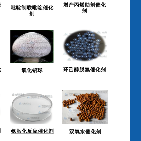
催
增产丙烯助剂催化
吡啶制联吡啶催化
剂
剂
化
环己醇脱氢催化剂
氧化铝球
剂
氨肟化反应催化剂
双氧水催化剂