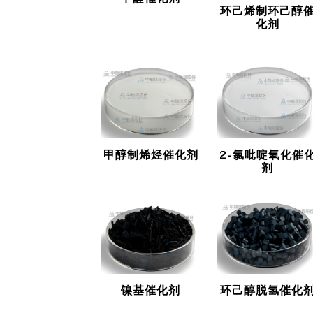
环己烯制环己醇
化剂
甲醇制烯烃催化剂
2-氯吡啶氧化催
剂
镍基催化剂
环己醇脱氢催化