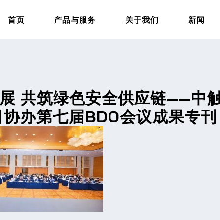
首页
产品与服务
关于我们
新闻
展 共筑绿色
安全供应链
——
中
司
协办
第七届
BDO
会议成果专
刊