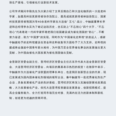
筛生产基地，引领催化行业新技术发展。
公司学术顾问辛勤先生为大家介绍了文革后期自己和大连化物所的一大批老科
学家，如最高科技奖获得者张存浩院士、最高成就奖获得者林励吾院士、国家
科技奖获得者熊国兴等40余老科学家在大连做“ 五七” 战士，中触媒董事长李
进和总经理李永宾为了铭记这段历史，垒石刻上“不忘初心”四个大字，“不忘
初心”代表着老一代科学家怀着把我们祖国建设成为催化强国的“初心”，不断
努力奋进，助力“中国梦”的实现。同时作为“中国催化史料馆”的发起人，感谢
中触媒给予的史料馆建设在资金和史料收集等方面给予了大力支持。史料馆的
建成将会激励中国青年薪火相传，为中国乃至全世界催化事业的发展做出更大
贡献，为中国由催化大国发展为催化强国做出贡献。
金普新区管委会副主任、普湾经济区管委会主任吕东升代表大连金普新区管委
会、大连普湾经济区管委会，向项目的奠基表示热烈的祝贺！在致辞中表示，
中触媒作为大连催化产业联盟的理事长单位，也是我区创新型企业的代表，现
已发展成为国内固体催化剂领域的领军企业。像中触媒等一批优秀催化剂生产
企业，具备发展催化产业的良好基础，普湾经济区将深入实施创新驱动发展战
略，大力发展催化产业。依托大连普湾投资建设发展基金，创新招商模式，提
高企业服务能力。全力打造同市场完全对接、充满内在活力的新体制和新机
制，创造更为优越的营商环境。