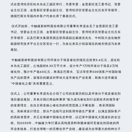
式在普湾经济区松木岛化工园区举行，市委常委，金普新区党工委书记、管委
会主任王强，金普新区管委会副主任、普湾经济区管委会主任吕东升等领导，
德国巴斯夫等国内外客户代表出席了奠基仪式。
仪式开始前，中触媒新材料股份有限公司董事长李进会见了金普新区党工委
书记、管委会主任王强、金普新区管委会副主任、普湾经济区管委会主任吕东
升等领导，以及巴斯夫集团美国总部高级副总裁德克先生、中科院大连化物所
能源研究技术平台主任苏党生一行，为各位来宾介绍该项目的相关情况与未来
规划。
中触媒新材料股份有限公司环保分子筛及催化剂项目总投资5.6亿元，选址松
木岛化工园区，占地面积8.35万平方米，设计年产1万吨环保分子筛及2万吨
催化剂，预计年产值60亿元，将满足巴斯夫、宝洁等世界500强客户对国际领
先产品的需求，该项目的建设对带动大连市催化产业发展，助推大连市建设
“中国催化之都”具有重要意义。
仪式上，公司董事长李进先生介绍了公司的发展历程以及环保分子筛及催化剂
项目建设规划，并表示我们将始终秉承“致力成为催化剂行业新技术的领导者”
的发展理念，在自主研发核心催化剂的经营思路上不断创新 ，将采用国际
化、高标准设计理念，部分产品线可达到医用等级生产要求，以满足国际客户
的高标准需求，并正在筹建中国催化史料馆，以记录中国催化大国成长的全过
程。到2030年，中触媒力争打通从高纯度原料和载体循环至催化剂回收的闭
环业务链条，打造全球唯一的完整化学产业链，建设成为全球最大的特种分子